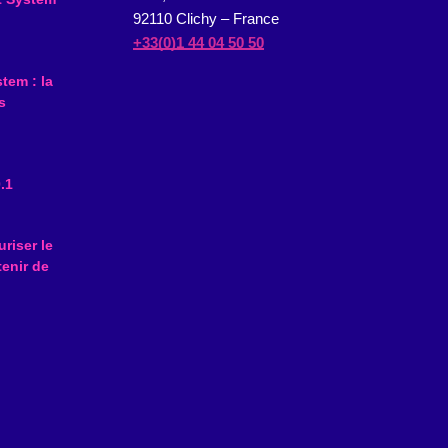
92110 Clichy – France
+33(0)1 44 04 50 50
tem : la
s
.1
riser le
tenir de