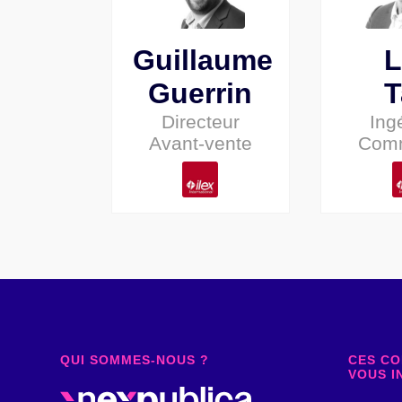
Guillaume
L
Guerrin
T
Directeur
Ing
Avant-vente
Comm
QUI SOMMES-NOUS ?
CES CO
VOUS I