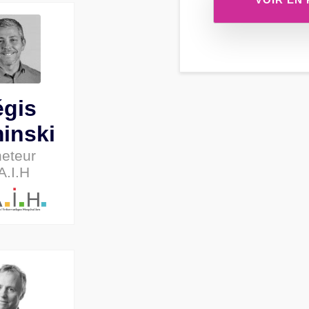
égis
inski
eteur
A.I.H