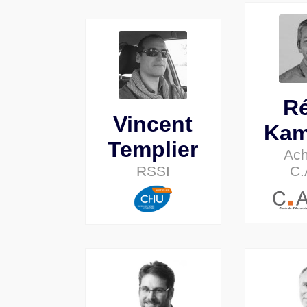
R
Vincent
Kam
Templier
Ach
RSSI
C.