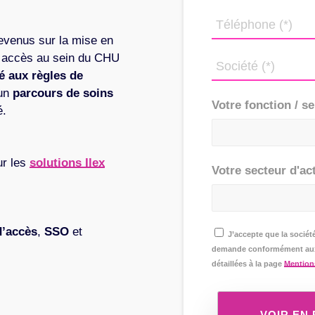
revenus sur la mise en
es accès au sein du CHU
é aux règles de
 un
parcours de soins
Votre fonction / se
é.
ur les
solutions Ilex
Votre secteur d'act
d’accès
,
SSO
et
J’accepte que la société
demande conformément aux 
détaillées à la page
Mention
VOIR EN