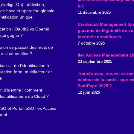
le Sign-On) : définition,
6.0
 de base et approche globale
11 décembre 2025
ntification unique
Credential Management Sys
ication : Oauth2 vs OpenId
garantie de légitimité de vo
 qui gagne ?
identités numériques
7 octobre 2025
si on se passait des mots de
r s’authentifier ?
Ilex Access Management 10
23 septembre 2025
sics : de l’identification à
fication forte, multifacteur et
Transformer, innover et sécu
e
secteur de la santé : que re
SantExpo 2025 ?
n d’identité : comment
12 juin 2025
les utilisateurs du Cloud ?
SSO et Portail SSO Ilex Access
ent