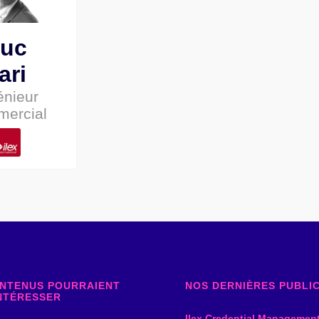
uc
ari
énieur
ercial
NTENUS POURRAIENT
NOS DERNIÈRES PUBLI
NTÉRESSER
Ilex Credential Managemen