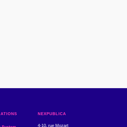
CATIONS
NEXPUBLICA
4-10, rue Mozart
t System