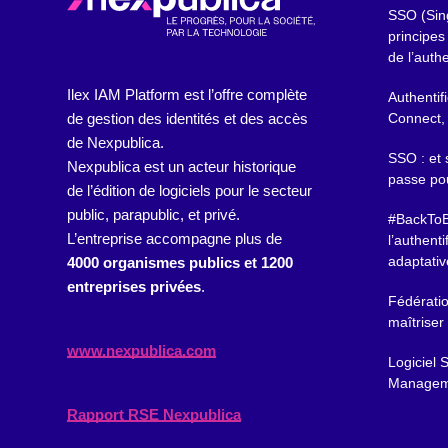
SSO (Sing
principes
de l’authe
Ilex IAM Platform est l’offre complète
Authentif
de gestion des identités et des accès
Connect,
de Nexpublica.
SSO : et 
Nexpublica est un acteur historique
passe pou
de l’édition de logiciels pour le secteur
public, parapublic, et privé.
#BackToBa
L’entreprise accompagne plus de
l’authenti
adaptativ
4000 organismes publics et 1200
entreprises privées
.
Fédératio
maîtriser 
www.nexpublica.com
Logiciel 
Managem
Rapport RSE Nexpublica