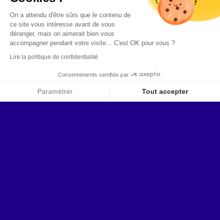
On a attendu d'être sûrs que le contenu de
ce site vous intéresse avant de vous
déranger, mais on aimerait bien vous
accompagner pendant votre visite...
C'est OK pour vous ?
Lire la politique de confidentialité
Consentements certifiés par
QUI SOMMES-NOUS ?
Paramétrer
Tout accepter
Axeptio consent
Plateforme de Gestion du Consentement : Personnalise
Notre plateforme vous permet d'adapter et de gérer vos 
Ilex IAM Platform est l’offre complète de gestion des
identités et des accès de Nexpublica.
Nexpublica est un
acteur historique de l’édition de logiciels pour le secteur
public, parapublic, et privé. L’entreprise accompagne plus
de
4000 organismes publics et 1200 entreprises
privées
.