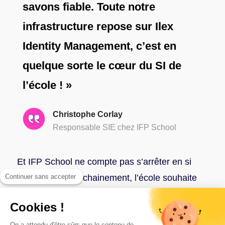
savons fiable. Toute notre
infrastructure repose sur Ilex
Identity Management, c’est en
quelque sorte le cœur du SI de
l’école ! »
Christophe Corlay
Responsable SIE chez IFP School
Et IFP School ne compte pas s’arrêter en si
Continuer sans accepter
bon chemin. Prochainement, l’école souhaite
porter ses efforts sur l’amélioration de
Cookies !
l’ergonomie et de l’homogénéité de son
On a attendu d'être sûrs que le contenu de