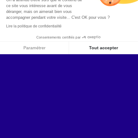
annuaire.
ce site vous intéresse avant de vous
déranger, mais on aimerait bien vous
accompagner pendant votre visite...
C'est OK pour vous ?
Lire la politique de confidentialité
Consentements certifiés par
Paramétrer
Tout accepter
Axeptio consent
Les bénéfices
Plateforme de Gestion du Consentement : Personnalise
Centralisation de l’information dans un
référentiel unique
Notre plateforme vous permet d'adapter et de gérer vos 
Fiabilité accrue garantissant une
montée en charge
Gestion simplifiée de populations très
variées